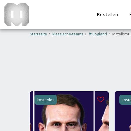
Bestellen
Startseite
klassische-teams
🏴󠁧󠁢󠁥󠁮󠁧󠁿England
Mittelbro
kostenlos
kost