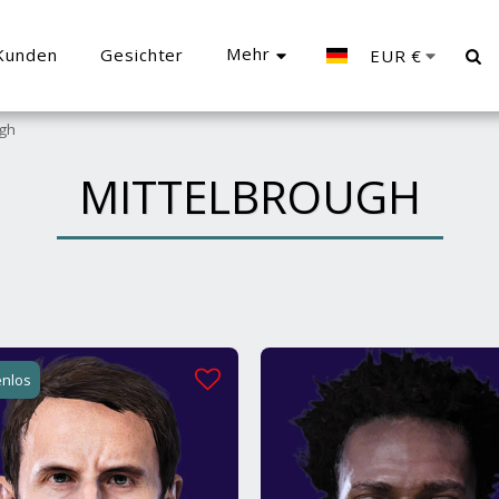
Mehr
Kunden
Gesichter
EUR
€
ugh
MITTELBROUGH
enlos