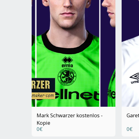
Mark Schwarzer kostenlos -
Garet
Kopie
0
€
0
€