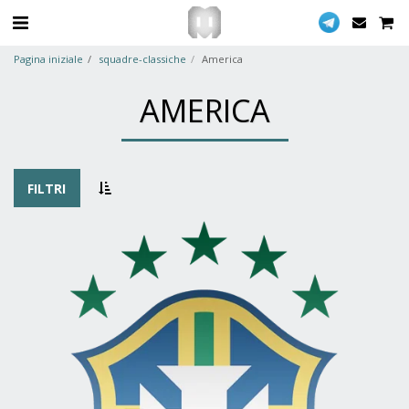
Pagina iniziale
squadre-classiche
America
AMERICA
FILTRI