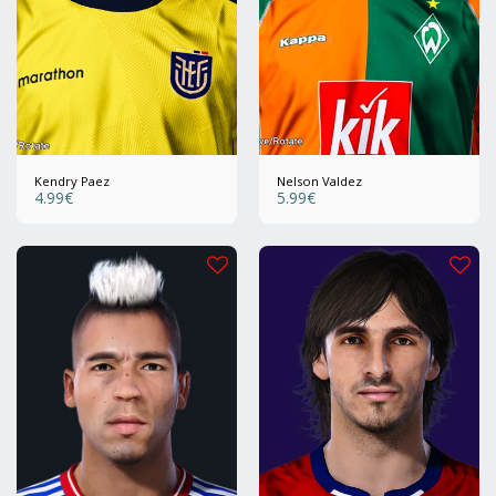
Kendry Paez
Nelson Valdez
4.99
€
5.99
€