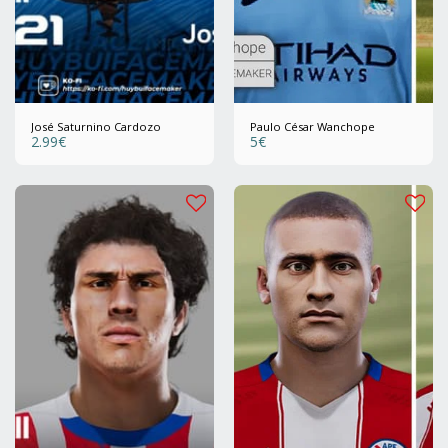
José Saturnino Cardozo
Paulo César Wanchope
2.99
€
5
€