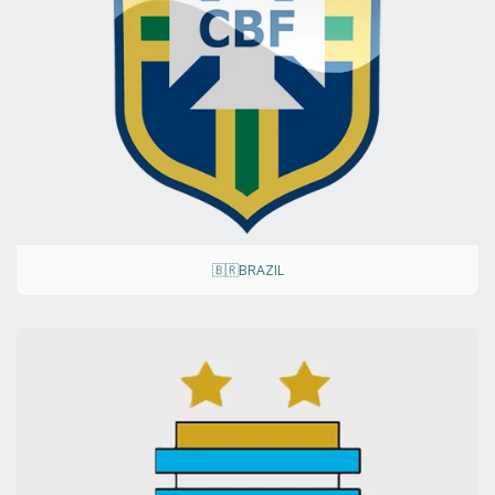
🇧🇷BRAZIL