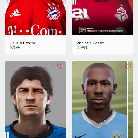
Claudio Pizarro
Annibale Godoy
6.99
€
3.99
€