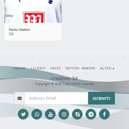
Paolo Stalteri
5
€
ORDINE
I CLIENTI
FACES
EDITORI- MAKERS
ALTRO
creatore-3d
Copyright © 2026 Tutti i diritti riservati
ISCRIVITI