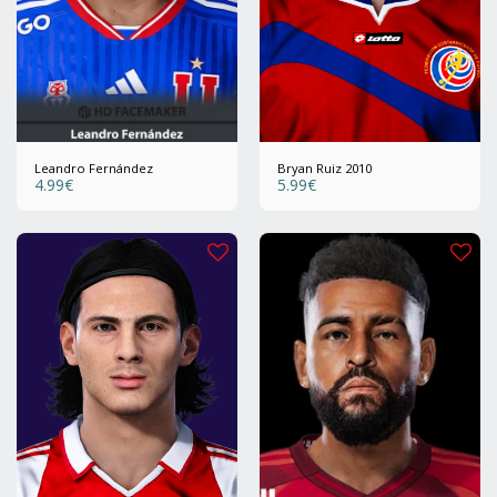
Leandro Fernández
Bryan Ruiz 2010
4.99
€
5.99
€